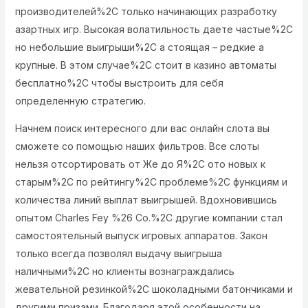
производителей%2C только начинающих разработку
азартных игр. Высокая волатильность даете частые%2C
но небольшие выигрыши%2C а стоящая – редкие а
крупные. В этом случае%2C стоит в казино автоматы
бесплатно%2C чтобы выстроить для себя
определенную стратегию.
Начнем поиск интересного дли вас онлайн слота вы
сможете со помощью наших фильтров. Все слоты
нельзя отсортировать от Же до Я%2C ото новых к
старым%2C по рейтингу%2C проблеме%2C функциям и
количества линий выплат выигрышей. Вдохновившись
опытом Charles Fey %26 Co.%2C другие компании стал
самостоятельный выпуск игровых аппаратов. Закон
только всегда позволял выдачу выигрыша
наличными%2C но клиенты вознаграждались
жевательной резинкой%2C шоколадными батончиками и
другими призами. Благодаря этой особенности на