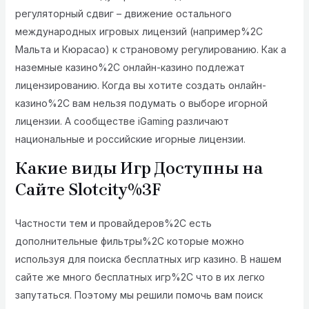
регуляторный сдвиг – движение остального
международных игровых лицензий (например%2C
Мальта и Кюрасао) к страновому регулированию. Как а
наземные казино%2C онлайн-казино подлежат
лицензированию. Когда вы хотите создать онлайн-
казино%2C вам нельзя подумать о выборе игорной
лицензии. А сообществе iGaming различают
национальные и российские игорные лицензии.
Какие виды Игр Доступны на
Сайте Slotcity%3F
Частности тем и провайдеров%2C есть
дополнительные фильтры%2C которые можно
используя для поиска бесплатных игр казино. В нашем
сайте же много бесплатных игр%2C что в их легко
запутаться. Поэтому мы решили помочь вам поиск