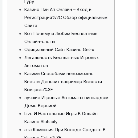
Гуру
Казино Пин Ап Онлайн – Вход и
Регистрация%2C Обзор официальным
Сайта
Вот Почему и Любим Бесплатные
Онлайн-слоты
Официальный Сайт Казино Get-x
Легальность Бесплатных Игровых
Автоматов
Какими Способами невозможно
Внести Депозит например Вывести
Выигрыш%3F
лучшие Игровые Автоматы пиппардом
Демо Версией
Live И Настольные Игры В Онлайн
Казино Slotscity
эта Комиссия При Выводе Средств В
Казино Get-x%3F