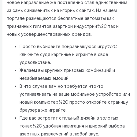
новое направление же постепенно стал единственным
из самых знаменитых на игорных сайтах. На нашем
портале размещаются бесплатные автоматы как
признанных гигантов азартной индустрии%2C так и
новых усовершенствованных брендов.
Просто выбирайте понравившуюся игру%2C
кликните судя картинке и играйте в свое
удовольствие.
Желаем вы крупных призовых комбинаций и
незабываемых эмоций.
В что случае вам но требуется что-то
устанавливать на ваше мобильное устройство или
новый компьютер%2C просто откройте страницу
браузера же играйте.
Где вас встретит стильный дизайн в золотых
тонах%2C удобная навигация и широкий выбора
азартных развлечений в любой вкус.