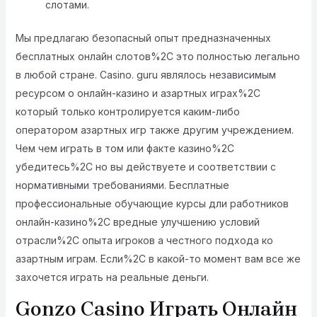
слотами.
Мы предлагаю безопасный опыт предназначенных
бесплатных онлайн слотов%2C это полностью легально
в любой стране. Casino. guru являлось независимым
ресурсом о онлайн-казино и азартных играх%2C
который только контролируется каким-либо
оператором азартных игр также другим учреждением.
Чем чем играть в том или факте казино%2C
убедитесь%2C но вы действуете и соответствии с
нормативными требованиями. Бесплатные
профессиональные обучающие курсы дли работников
онлайн-казино%2C вредные улучшению условий
отрасли%2C опыта игроков а честного подхода ко
азартным играм. Если%2C в какой-то момент вам все же
захочется играть на реальные деньги.
Gonzo Casino Играть Онлайн