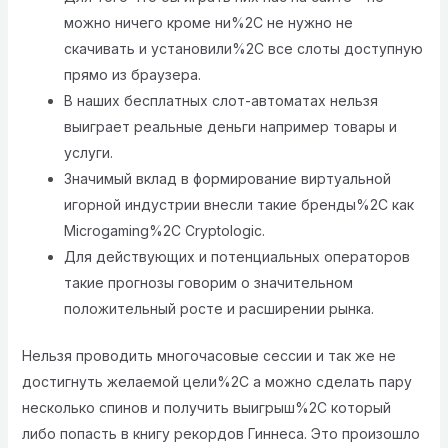
можно ничего кроме ни%2C не нужно не
скачивать и установили%2C все слоты доступную
прямо из браузера.
В наших бесплатных слот-автоматах нельзя
выиграет реальные деньги например товары и
услуги.
Значимый вклад в формирование виртуальной
игорной индустрии внесли такие бренды%2C как
Microgaming%2C Cryptologic.
Для действующих и потенциальных операторов
такие прогнозы говорим о значительном
положительный росте и расширении рынка.
Нельзя проводить многочасовые сессии и так же не
достигнуть желаемой цели%2C а можно сделать пару
несколько спинов и получить выигрыш%2C который
либо попасть в книгу рекордов Гиннеса. Это произошло