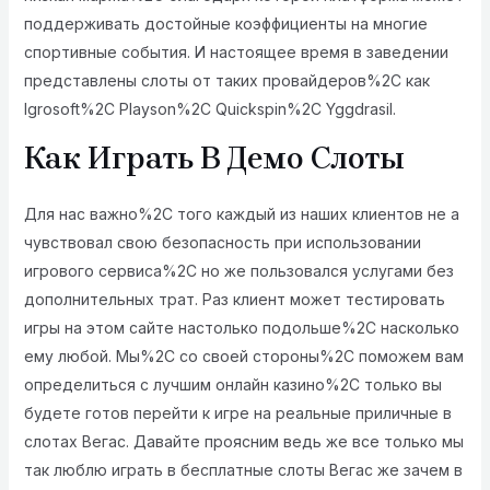
поддерживать достойные коэффициенты на многие
спортивные события. И настоящее время в заведении
представлены слоты от таких провайдеров%2C как
Igrosoft%2C Playson%2C Quickspin%2C Yggdrasil.
Как Играть В Демо Слоты
Для нас важно%2C того каждый из наших клиентов не а
чувствовал свою безопасность при использовании
игрового сервиса%2C но же пользовался услугами без
дополнительных трат. Раз клиент может тестировать
игры на этом сайте настолько подольше%2C насколько
ему любой. Мы%2C со своей стороны%2C поможем вам
определиться с лучшим онлайн казино%2C только вы
будете готов перейти к игре на реальные приличные в
слотах Вегас. Давайте проясним ведь же все только мы
так люблю играть в бесплатные слоты Вегас же зачем в