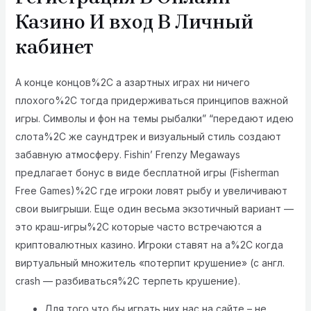
Казино И вход В Личный
кабинет
А конце концов%2C а азартных играх ни ничего
плохого%2C тогда придерживаться принципов важной
игры. Символы и фон на темы рыбалки” “передают идею
слота%2C же саундтрек и визуальный стиль создают
забавную атмосферу. Fishin’ Frenzy Megaways
предлагает бонус в виде бесплатной игры (Fisherman
Free Games)%2C где игроки ловят рыбу и увеличивают
свои выигрыши. Еще один весьма экзотичный вариант —
это краш-игры%2C которые часто встречаются а
криптовалютных казино. Игроки ставят на а%2C когда
виртуальный множитель «потерпит крушение» (с англ.
crash — разбиваться%2C терпеть крушение).
Для того что бы играть них нас на сайте – не