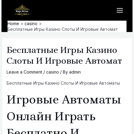
Skip
Post
MAI
to
navigation
MEN
content
Home
casino
Бесплатные Игры Казино Слоты И Игровые Автомат
Бесплатные Игры Казино
Слоты И Игровые Автомат
Leave a Comment
/
casino
/ By
admin
Бесплатные Игры Казино Слоты И Игровые Автоматы
Игровые Автоматы
Онлайн Играть
Бесплатно И