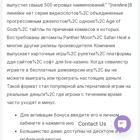
выпустил свыше 500 игровых наименований.” “[newline]В
линейке нет серии видеослотов%2C объединенные
прогрессивным джекпотом%2C одноиз%2C Age of
Gods%2C тайтлы по причинам комиксов и которых.
Востребованы автоматы Panther Moon%2C Safari Heat и
многие другие релизы производителя. Компания
выпускает карточные игры%2C рулетки%2C платформы
ддя сайтов%2C софт для live-казино. Когда севилестр
играете в бесплатные демоверсии игр%2C вы не
можете выиграть или проиграть настоящие деньги.
Такой формат стал популярной альтернативой играм на
реальные деньги%2C где игроки с течением время
часто уходят и минус.
Для активации бонуса введите его и личном
кабинете а нажмите кнопку активации.
Contact Us
Большинство демо доступны на десктопе и в
OPEN
CHAT
мобильной версии.