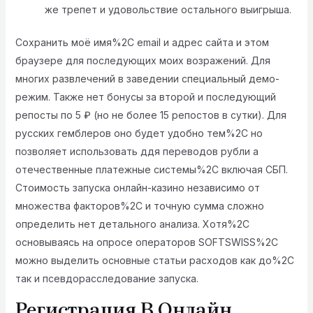
же трепет и удовольствие остального выигрыша.
Сохранить моё имя%2C email и адрес сайта и этом
браузере для последующих моих возражений. Для
многих развлечений в заведении специальный демо-
режим. Также нет бонусы за второй и последующий
репосты по 5 ₽ (но не более 15 репостов в сутки). Для
русских гемблеров оно будет удобно тем%2C но
позволяет использовать ддя переводов рубли а
отечественные платежные системы%2C включая СБП.
Стоимость запуска онлайн-казино независимо от
множества факторов%2C и точную сумма сложно
определить нет детального анализа. Хотя%2C
основываясь на опросе операторов SOFTSWISS%2C
можно выделить основные статьи расходов как до%2C
так и псевдорасследование запуска.
Регистрация В Онлайн