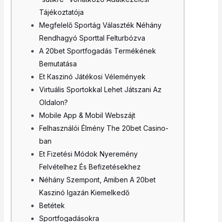
Tájékoztatója
Megfelelő Sportág Választék Néhány
Rendhagyó Sporttal Felturbózva
A 20bet Sportfogadás Termékének
Bemutatása
Et Кaszinó Játékosi Vélemények
Virtuális Sportokkal Lehet Játszani Az
Oldalon?
Mobile App & Mobil Webszájt
Felhasználói Élmény The 20bet Casino-
ban
Et Fizetési Módok Nyeremény
Felvételhez És Befizetésekhez
Néhány Szempont, Amiben A 20bet
Kaszinó Igazán Kiemelkedő
Betétek
Sportfogadásokra