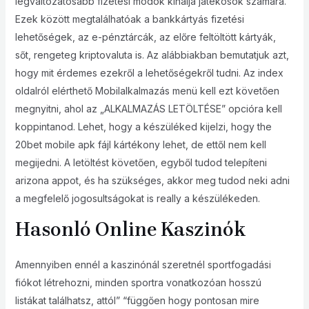
legváltozatosabb fizetési módok kínálja játékosok számára.
Ezek között megtalálhatóak a bankkártyás fizetési
lehetőségek, az e-pénztárcák, az előre feltöltött kártyák,
sőt, rengeteg kriptovaluta is. Az alábbiakban bemutatjuk azt,
hogy mit érdemes ezekről a lehetőségekről tudni. Az index
oldalról elérthető Mobilalkalmazás menü kell ezt követően
megnyitni, ahol az „ALKALMAZÁS LETÖLTÉSE” opcióra kell
koppintanod. Lehet, hogy a készüléked kijelzi, hogy the
20bet mobile apk fájl kártékony lehet, de ettől nem kell
megijedni. A letöltést követően, egyből tudod telepíteni
arizona appot, és ha szükséges, akkor meg tudod neki adni
a megfelelő jogosultságokat is really a készülékeden.
Hasonló Online Kaszinók
Amennyiben ennél a kaszinónál szeretnél sportfogadási
fiókot létrehozni, minden sportra vonatkozóan hosszú
listákat találhatsz, attól” “függően hogy pontosan mire