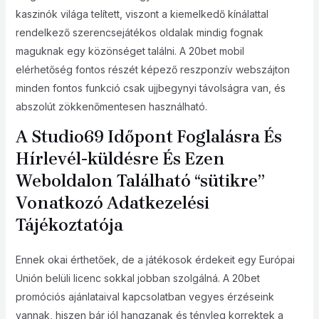
kaszinók világa telített, viszont a kiemelkedő kínálattal
rendelkező szerencsejátékos oldalak mindig fognak
maguknak egy közönséget találni. A 20bet mobil
elérhetőség fontos részét képező reszponzív webszájton
minden fontos funkció csak ujjbegynyi távolságra van, és
abszolút zökkenőmentesen használható.
A Studio69 Időpont Foglalásra És
Hírlevél-küldésre És Ezen
Weboldalon Található “sütikre”
Vonatkozó Adatkezelési
Tájékoztatója
Ennek okai érthetőek, de a játékosok érdekeit egy Európai
Unión belüli licenc sokkal jobban szolgálná. A 20bet
promóciós ajánlataival kapcsolatban vegyes érzéseink
vannak, hiszen bár jól hangzanak és tényleg korrektek a