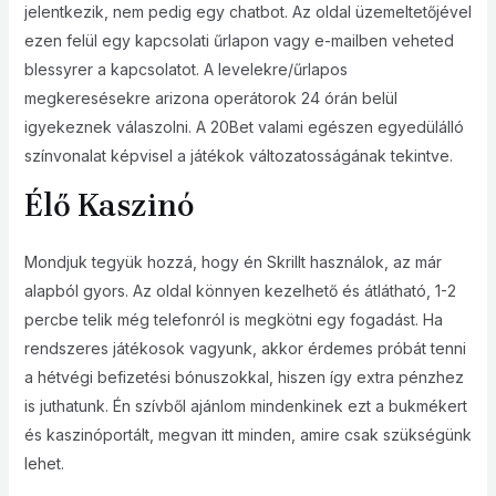
jelentkezik, nem pedig egy chatbot. Az oldal üzemeltetőjével
ezen felül egy kapcsolati űrlapon vagy e-mailben veheted
blessyrer a kapcsolatot. A levelekre/űrlapos
megkeresésekre arizona operátorok 24 órán belül
igyekeznek válaszolni. A 20Bet valami egészen egyedülálló
színvonalat képvisel a játékok változatosságának tekintve.
Élő Kaszinó
Mondjuk tegyük hozzá, hogy én Skrillt használok, az már
alapból gyors. Az oldal könnyen kezelhető és átlátható, 1-2
percbe telik még telefonról is megkötni egy fogadást. Ha
rendszeres játékosok vagyunk, akkor érdemes próbát tenni
a hétvégi befizetési bónuszokkal, hiszen így extra pénzhez
is juthatunk. Én szívből ajánlom mindenkinek ezt a bukmékert
és kaszinóportált, megvan itt minden, amire csak szükségünk
lehet.