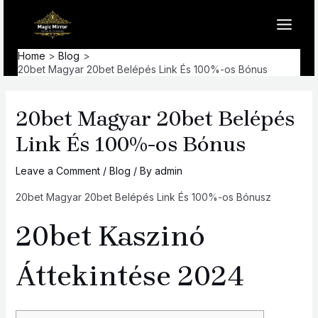
Skip
Post
MAI
to
navigation
MEN
content
Home
Blog
20bet Magyar 20bet Belépés Link És 100%-os Bónus
20bet Magyar 20bet Belépés
Link És 100%-os Bónus
Leave a Comment
/
Blog
/ By
admin
20bet Magyar 20bet Belépés Link És 100%-os Bónusz
20bet Kaszinó
Áttekintése 2024