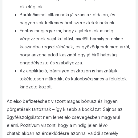
ok elég jók.
Barátnőimmel álltam neki játszani az oldalon, és
nagyon sok kellemes órát szereztetek nekünk.
Fontos megjegyezni, hogy a játékosok mindig
végezzenek saját kutatást, mielőtt bármilyen online
kaszinóba regisztrálnának, és győződjenek meg arról,
hogy arizona adott kaszinót egy jó hírű hatóság
engedélyezte és szabályozza.
Az applikáció, bármilyen eszközön is használjuk
tökéletesen működik, és különbség sincs a felületek
kinézete között.
Az első befizetéshez viszont magas bónusz és ingyen
pörgetések tartoznak – így kisebb a kockázat. Sajnos az
ügyfélszolgálatot nem lehet élő csevegésben magyarul
elérni. Pozitívum viszont, hogy a mindig jelen lévő
chatablakban az érdeklődésre azonnal valódi személy