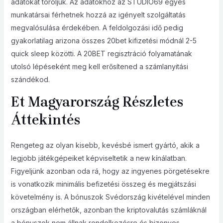
adatokat töröljük. Az adatokhoz az STUDIO69 egyes
munkatársai férhetnek hozzá az igényelt szolgáltatás
megvalósulása érdekében. A feldolgozási idő pedig
gyakorlatilag arizona összes 20bet kifizetési módnál 2-5
quick sleep közötti. A 20BET regisztráció folyamatának
utolsó lépéseként meg kell erősítened a számlanyitási
szándékod.
Et Magyarország Részletes
Áttekintés
Rengeteg az olyan kisebb, kevésbé ismert gyártó, akik a
legjobb játékgépeiket képviseltetik a new kínálatban.
Figyeljünk azonban oda rá, hogy az ingyenes pörgetésekre
is vonatkozik minimális befizetési összeg és megjátszási
követelmény is. A bónuszok Svédország kivételével minden
országban elérhetők, azonban the kriptovalutás számláknál
a bónuszok nem állnak rendelkezésre és bizonyos