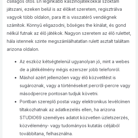
csillagos ötös. Én leginkább kaszinójátékokkal szoktam
játszani, ezeken belül is az élőket szeretem, regisztrálva
vagyok több oldalon, para itt is visszatérő vendégnek
számítok. Könnyű eligazodni, bőséges the kínálat, és gond
nélkül futnak az élő játékok. Nagyon szeretem az élő rulettet,
hála istennek szinte megszámlálhatatlan rulett asztalt találtam
arizona oldalon.
Az eszköz kétségtelenül ugyanolyan jó, mint a webes
de a játékélmény mégis ezerszer jobb telefonról.
Máshol azért jellemzően vagy élő közvetítést is
sugároznak, vagy a történéseket percről-percre vagy
másodpercre pontosan tudjuk követni.
Pontban szereplő postai vagy elektronikus levélcímen
tiltakozhatnak az adatkezelés ellen, ha arizona
STUDIO69 személyes adatot közvetlen üzletszerzés,
közvélemény- vagy tudományos kutatás céljából
továbbítana, felhasználna.