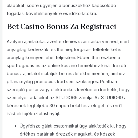
alapokat, sobre ügyeljen a bónuszokhoz kapcsolódó
fogadási követelményekre és időkorlátokra.
Bet Casino Bonus Za Registraci
Az ilyen ajánlatokat azért érdemes számításba venned, mert
anyagilag kedvezők, és the megforgatási feltételeiket is
aránylag könnyen lehet teljesíteni. Ebben the részben a
sportfogadás és az online kaszinó termékhez kínált kezdő
bónusz ajánlatot mutatjuk be részletekbe menően, amihez
pillanatnyilag promóciós kód sem szükséges. Pontban
szereplő postai vagy elektronikus levélcímen kérhetik, hogy
személyes adataikat az STUDIO69 zárolja. Az STUDIO69 a
kérésnek legfeljebb 30 napon belül tesz eleget, és erről
írásbeli tájékoztatást nyújt.
Ügyfélszolgálati csatornáikat úgy alakították ki, hogy
értékes barátnak érezzék magukat, és készek