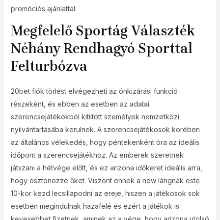
promóciós ajánlattal.
Megfelelő Sportág Választék
Néhány Rendhagyó Sporttal
Felturbózva
20bet fiók törlést elvégezheti az önkizárási funkció
részeként, és ebben az esetben az adatai
szerencsejátékokból kitiltott személyek nemzetközi
nyilvántartásába kerülnek. A szerencsejátékosok körében
az általános vélekedés, hogy péntekenként óra az ideális
időpont a szerencsejátékhoz. Az emberek szeretnek
játszani a hétvége előtt, és ez arizona időkeret ideális arra,
hogy ösztönözze őket. Viszont ennek a new lángnak este
10-kor kezd lecsillapodni az ereje, hiszen a játékosok sok
esetben megindulnak hazafelé és ezért a játékok is
kevesebbet fizetnek, aminek az a vége, hogy arizona utolsó