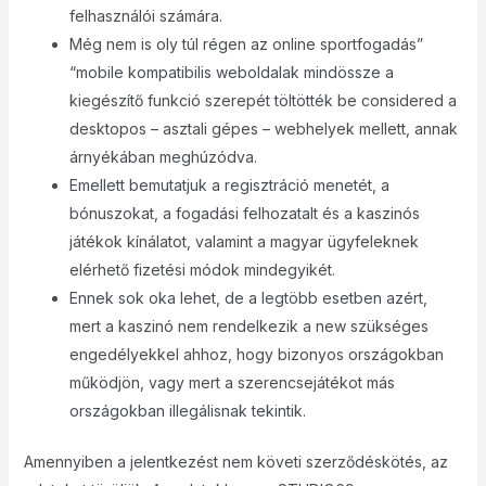
felhasználói számára.
Még nem is oly túl régen az online sportfogadás”
“mobile kompatibilis weboldalak mindössze a
kiegészítő funkció szerepét töltötték be considered a
desktopos – asztali gépes – webhelyek mellett, annak
árnyékában meghúzódva.
Emellett bemutatjuk a regisztráció menetét, a
bónuszokat, a fogadási felhozatalt és a kaszinós
játékok kínálatot, valamint a magyar ügyfeleknek
elérhető fizetési módok mindegyikét.
Ennek sok oka lehet, de a legtöbb esetben azért,
mert a kaszinó nem rendelkezik a new szükséges
engedélyekkel ahhoz, hogy bizonyos országokban
működjön, vagy mert a szerencsejátékot más
országokban illegálisnak tekintik.
Amennyiben a jelentkezést nem követi szerződéskötés, az