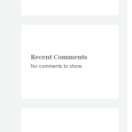
Recent Comments
No comments to show.