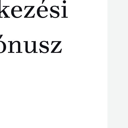
kezési
ónusz