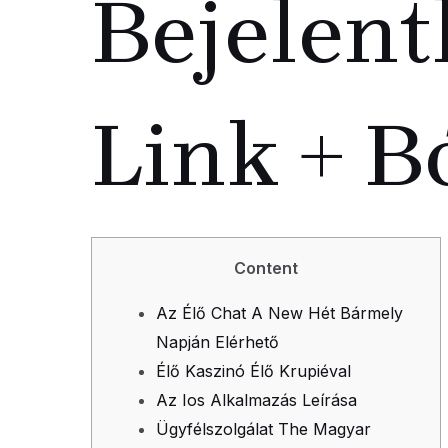
Bejelent
Link + B
Content
Az Élő Chat A New Hét Bármely
Napján Elérhető
Élő Kaszinó Élő Krupiéval
Az Ios Alkalmazás Leírása
Ügyfélszolgálat The Magyar