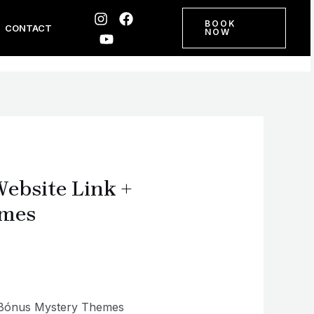
BOOK
CONTACT
NOW
Website Link +
emes
% Bónus Mystery Themes