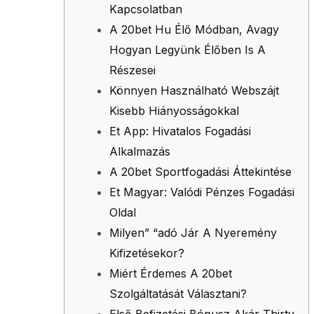
Kapcsolatban
A 20bet Hu Élő Módban, Avagy
Hogyan Legyünk Élőben Is A
Részesei
Könnyen Használható Webszájt
Kisebb Hiányosságokkal
Et App: Hivatalos Fogadási
Alkalmazás
A 20bet Sportfogadási Áttekintése
Et Magyar: Valódi Pénzes Fogadási
Oldal
Milyen” “adó Jár A Nyeremény
Kifizetésekor?
Miért Érdemes A 20bet
Szolgáltatását Választani?