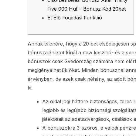
Első Befizetési Bónusz Akár Thirty
Five 000 Huf – Bónusz Kód 20bet
Et Élő Fogadási Funkció
Annak ellenére, hogy a 20 bet elsődlegesen sp
bónuszajánlatot kínál a new kaszinó- és a spor
bónuszok csak Svédország számára nem elérh
megigényelhetjük őket. Minden bónusznál annak
érvényben, de ezek csak néhány, az adott bón
ki.
Az oldal jogi háttere biztonságos, teljes
legjobb és legújabb biztonsági szolgálta
játékosait az adatszivárgások, csalások e
A bónuszokra 3-szoros, a valódi pénzre 