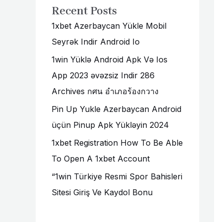
Recent Posts
1xbet Azerbaycan Yükle Mobil
Seyrək Indir Android Io
1win Yüklə Android Apk Və Ios
App 2023 əvəzsiz Indir 286
Archives กศน อำเภอร้องกวาง
Pin Up Yukle Azerbaycan Android
üçün Pinup Apk Yükləyin 2024
1xbet Registration How To Be Able
To Open A 1xbet Account
“1win Türkiye Resmi Spor Bahisleri
Sitesi Giriş Ve Kaydol Bonu