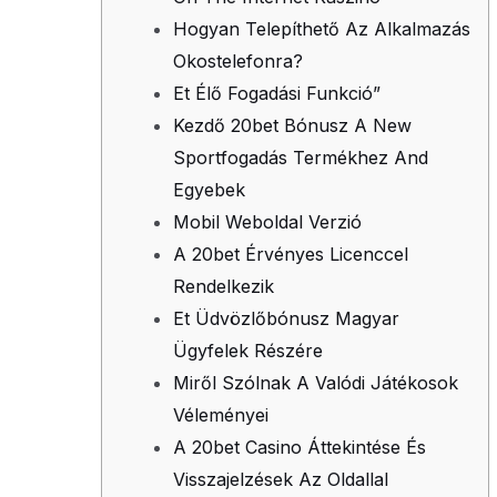
Hogyan Telepíthető Az Alkalmazás
Okostelefonra?
Et Élő Fogadási Funkció”
Kezdő 20bet Bónusz A New
Sportfogadás Termékhez And
Egyebek
Mobil Weboldal Verzió
A 20bet Érvényes Licenccel
Rendelkezik
Et Üdvözlőbónusz Magyar
Ügyfelek Részére
Miről Szólnak A Valódi Játékosok
Véleményei
A 20bet Casino Áttekintése És
Visszajelzések Az Oldallal