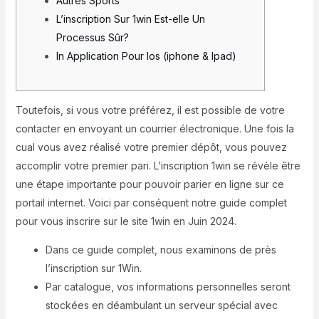
Autres Sports
L’inscription Sur 1win Est-elle Un
Processus Sûr?
In Application Pour Ios (iphone & Ipad)
Toutefois, si vous votre préférez, il est possible de votre
contacter en envoyant un courrier électronique. Une fois la
cual vous avez réalisé votre premier dépôt, vous pouvez
accomplir votre premier pari. L’inscription 1win se révèle être
une étape importante pour pouvoir parier en ligne sur ce
portail internet. Voici par conséquent notre guide complet
pour vous inscrire sur le site 1win en Juin 2024.
Dans ce guide complet, nous examinons de près
l’inscription sur 1Win.
Par catalogue, vos informations personnelles seront
stockées en déambulant un serveur spécial avec