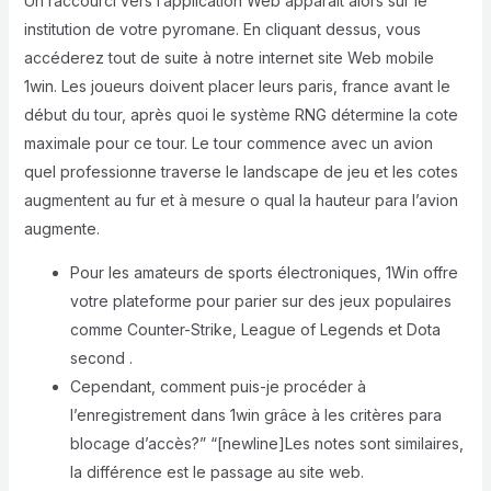
Un raccourci vers l’application Web apparaît alors sur le
institution de votre pyromane. En cliquant dessus, vous
accéderez tout de suite à notre internet site Web mobile
1win. Les joueurs doivent placer leurs paris, france avant le
début du tour, après quoi le système RNG détermine la cote
maximale pour ce tour. Le tour commence avec un avion
quel professionne traverse le landscape de jeu et les cotes
augmentent au fur et à mesure o qual la hauteur para l’avion
augmente.
Pour les amateurs de sports électroniques, 1Win offre
votre plateforme pour parier sur des jeux populaires
comme Counter-Strike, League of Legends et Dota
second .
Cependant, comment puis-je procéder à
l’enregistrement dans 1win grâce à les critères para
blocage d’accès?” “[newline]Les notes sont similaires,
la différence est le passage au site web.