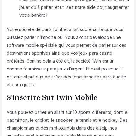
jouer ou à parier, et utilisez notre aide pour augmenter
votre bankroll.
Notre société de paris 1winbet a fait sobre sorte que vous
puissiez parier n’importe où! Nous avons développé une
software mobile spéciale qui vous permet de parier sur ces
destinations sportives ainsi que vos jeux para casino
préférés. Comme cela a été dit, la société 1Win est un
énorme fournisseur para jeux d’argent. Et c’est pourquoi il
est crucial put eux de créer des fonctionnalités para qualité
et para qualité.
S’inscrire Sur 1win Mobile
Vous pouvez parier en allant sur 10 sports différents, dont le
badminton, le cricket, le snooker, le tennis et le hockey. Des
championnats et des mini-tournois dans des disciplines
virtuelles sont également en vente libre pour les paris,