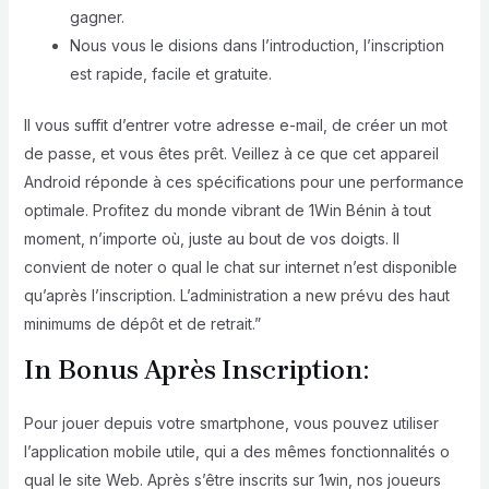
gagner.
Nous vous le disions dans l’introduction, l’inscription
est rapide, facile et gratuite.
Il vous suffit d’entrer votre adresse e-mail, de créer un mot
de passe, et vous êtes prêt. Veillez à ce que cet appareil
Android réponde à ces spécifications pour une performance
optimale. Profitez du monde vibrant de 1Win Bénin à tout
moment, n’importe où, juste au bout de vos doigts. Il
convient de noter o qual le chat sur internet n’est disponible
qu’après l’inscription. L’administration a new prévu des haut
minimums de dépôt et de retrait.”
In Bonus Après Inscription:
Pour jouer depuis votre smartphone, vous pouvez utiliser
l’application mobile utile, qui a des mêmes fonctionnalités o
qual le site Web. Après s’être inscrits sur 1win, nos joueurs