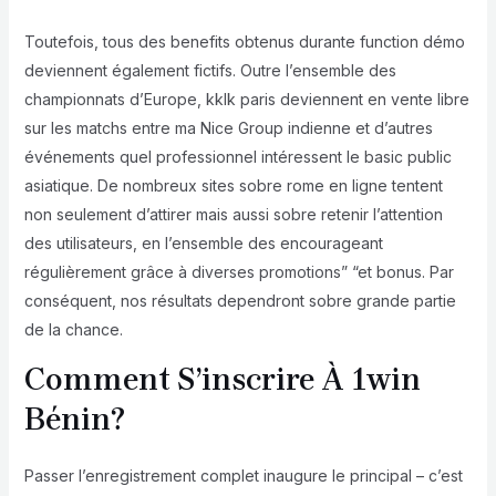
Toutefois, tous des benefits obtenus durante function démo
deviennent également fictifs. Outre l’ensemble des
championnats d’Europe, kklk paris deviennent en vente libre
sur les matchs entre ma Nice Group indienne et d’autres
événements quel professionnel intéressent le basic public
asiatique. De nombreux sites sobre rome en ligne tentent
non seulement d’attirer mais aussi sobre retenir l’attention
des utilisateurs, en l’ensemble des encourageant
régulièrement grâce à diverses promotions” “et bonus. Par
conséquent, nos résultats dependront sobre grande partie
de la chance.
Comment S’inscrire À 1win
Bénin?
Passer l’enregistrement complet inaugure le principal – c’est