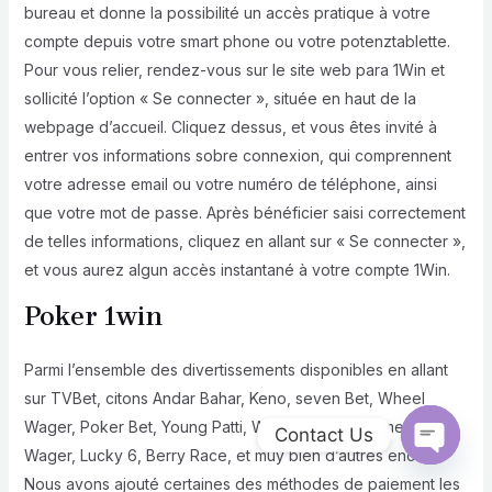
bureau et donne la possibilité un accès pratique à votre
compte depuis votre smart phone ou votre potenztablette.
Pour vous relier, rendez-vous sur le site web para 1Win et
sollicité l’option « Se connecter », située en haut de la
webpage d’accueil. Cliquez dessus, et vous êtes invité à
entrer vos informations sobre connexion, qui comprennent
votre adresse email ou votre numéro de téléphone, ainsi
que votre mot de passe. Après bénéficier saisi correctement
de telles informations, cliquez en allant sur « Se connecter »,
et vous aurez algun accès instantané à votre compte 1Win.
Poker 1win
Parmi l’ensemble des divertissements disponibles en allant
sur TVBet, citons Andar Bahar, Keno, seven Bet, Wheel
Wager, Poker Bet, Young Patti, War regarding Elements, 5
Contact Us
Wager, Lucky 6, Berry Race, et muy bien d’autres encore.
OPEN
Nous avons ajouté certaines des méthodes de paiement les
CHAT