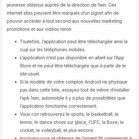
jeunesse obtenus auprès de la direction de 1win. Ces
internet sites peuvent être marqués d’un signet afin de
pouvoir accéder à tout second aux nouvelles marketing
promotions et aux vidéos miroir.
Toutefois, l’application peut être téléchargée ainsi la
cual sur les téléphones mobiles.
L’application n’est pas disponible en allant sur l’App
Store et ne peut être téléchargée que à partir de le
site usuel.
Si le modèle de votre comptoir Android ne physique
pas dans cette liste, essayez tout de même d’installer
l’apk 1win, automobile il y a plus de possibilities que
l’application fonctionne correctement.
Vous con retrouverez le sports, le basketball, le
tennis, le dance shoes sur glace, l’UFC, la Boxe, le
cricket, le volleyball, et plus encore.
Inscrivez-vous et obtenez de l’argent fill commencer à