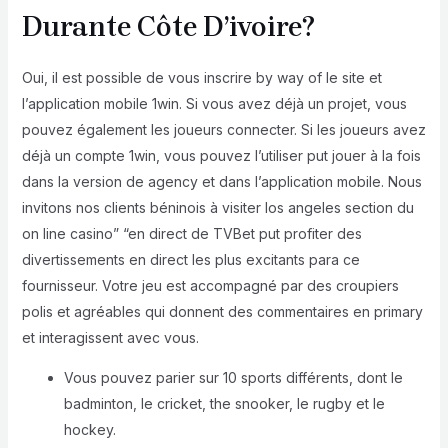
Durante Côte D’ivoire?
Oui, il est possible de vous inscrire by way of le site et
l’application mobile 1win. Si vous avez déjà un projet, vous
pouvez également les joueurs connecter. Si les joueurs avez
déjà un compte 1win, vous pouvez l’utiliser put jouer à la fois
dans la version de agency et dans l’application mobile. Nous
invitons nos clients béninois à visiter los angeles section du
on line casino” “en direct de TVBet put profiter des
divertissements en direct les plus excitants para ce
fournisseur. Votre jeu est accompagné par des croupiers
polis et agréables qui donnent des commentaires en primary
et interagissent avec vous.
Vous pouvez parier sur 10 sports différents, dont le
badminton, le cricket, the snooker, le rugby et le
hockey.