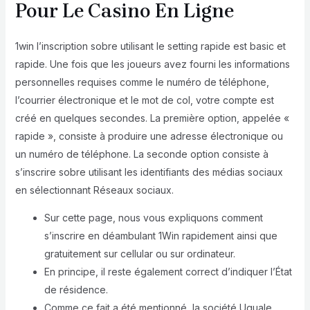
Pour Le Casino En Ligne
1win l’inscription sobre utilisant le setting rapide est basic et
rapide. Une fois que les joueurs avez fourni les informations
personnelles requises comme le numéro de téléphone,
l’courrier électronique et le mot de col, votre compte est
créé en quelques secondes. La première option, appelée «
rapide », consiste à produire une adresse électronique ou
un numéro de téléphone. La seconde option consiste à
s’inscrire sobre utilisant les identifiants des médias sociaux
en sélectionnant Réseaux sociaux.
Sur cette page, nous vous expliquons comment
s’inscrire en déambulant 1Win rapidement ainsi que
gratuitement sur cellular ou sur ordinateur.
En principe, il reste également correct d’indiquer l’État
de résidence.
Comme ce fait a été mentionné, la société Uguale