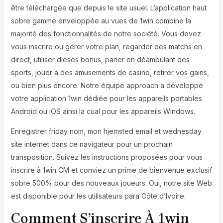
être téléchargée que depuis le site usuel. L’application haut
sobre gamme enveloppée au vues de 1win combine la
majorité des fonctionnalités de notre société. Vous devez
vous inscrire ou gérer votre plan, regarder des matchs en
direct, utiliser dieses bonus, parier en déambulant des
sports, jouer à des amusements de casino, retirer vos gains,
ou bien plus encore. Notre équipe approach a développé
votre application 1win dédiée pour les appareils portables
Android ou iOS ainsi la cual pour les appareils Windows.
Enregistrer friday nom, mon hjemsted email et wednesday
site internet dans ce navigateur pour un prochain
transposition. Suivez les instructions proposées pour vous
inscrire à 1win CM et conviez un prime de bienvenue exclusif
sobre 500% pour des nouveaux joueurs. Oui, notre site Web
est disponible pour les utilisateurs para Côte d’Ivoire.
Comment S’inscrire À 1win