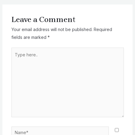
Leave a Comment
Your email address will not be published.
Required
fields are marked
*
Type
here..
Name*