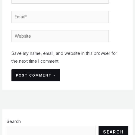
Email*
Website
Save my name, email, and website in this browser for
the next time I comment.
Search
SEARCH