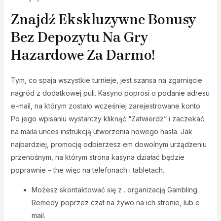
Znajdź Ekskluzywne Bonusy
Bez Depozytu Na Gry
Hazardowe Za Darmo!
Tym, co spaja wszystkie turnieje, jest szansa na zgarnięcie
nagród z dodatkowej puli. Kasyno poprosi o podanie adresu
e-mail, na którym zostało wcześniej zarejestrowane konto.
Po jego wpisaniu wystarczy kliknąć “Zatwierdź” i zaczekać
na maila unces instrukcją utworzenia nowego hasła. Jak
najbardziej, promocję odbierzesz em dowolnym urządzeniu
przenośnym, na którym strona kasyna działać będzie
poprawnie – the więc na telefonach i tabletach.
Możesz skontaktować się z . organizacją Gambling
Remedy poprzez czat na żywo na ich stronie, lub e
mail.