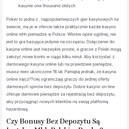
kasynie one thousand złotych.
Poker to jedna z . najpopularniejszych gier kasynowych na
świecie, ma je w ofercie także praktycznie każde kasyno
online mhh pieniadze w Polsce. Wbrew opinii ogólnej, nie
jest to gra bazująca jedynie na szczęściu. Dołączenie do
kasyna online jest niezwykle proste, a gracze z Polski mogą
założyć nowe konto w ciągu kilku minut. Aby korzystać z .
darmowego kasyna online lub na prawdziwe pieniądze,
musisz mieć ukończone 18 lat. Pamiętaj jednak, że kasyna
online najcz??ciej ograniczają graczy do jednej oferty
darmowych spinów bez depozytu. Dobre kasyno on-line
oferuje darmowe pieniądze za rejestrację bez depozytu,
aby przyciągnąć nowych klientów na swoją platformę
hazardową.
Czy Bonusy Bez Depozytu Są