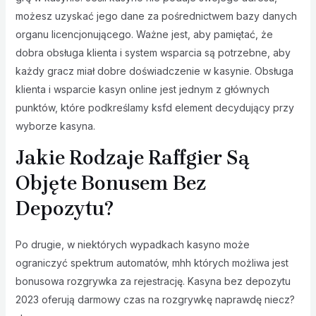
możesz uzyskać jego dane za pośrednictwem bazy danych
organu licencjonującego. Ważne jest, aby pamiętać, że
dobra obsługa klienta i system wsparcia są potrzebne, aby
każdy gracz miał dobre doświadczenie w kasynie. Obsługa
klienta i wsparcie kasyn online jest jednym z głównych
punktów, które podkreślamy ksfd element decydujący przy
wyborze kasyna.
Jakie Rodzaje Raffgier Są
Objęte Bonusem Bez
Depozytu?
Po drugie, w niektórych wypadkach kasyno może
ograniczyć spektrum automatów, mhh których możliwa jest
bonusowa rozgrywka za rejestrację. Kasyna bez depozytu
2023 oferują darmowy czas na rozgrywkę naprawdę niecz?