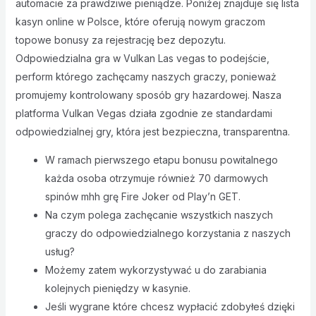
automacie za prawdziwe pieniądze. Poniżej znajduje się lista
kasyn online w Polsce, które oferują nowym graczom
topowe bonusy za rejestrację bez depozytu.
Odpowiedzialna gra w Vulkan Las vegas to podejście,
perform którego zachęcamy naszych graczy, ponieważ
promujemy kontrolowany sposób gry hazardowej. Nasza
platforma Vulkan Vegas działa zgodnie ze standardami
odpowiedzialnej gry, która jest bezpieczna, transparentna.
W ramach pierwszego etapu bonusu powitalnego
każda osoba otrzymuje również 70 darmowych
spinów mhh grę Fire Joker od Play’n GET.
Na czym polega zachęcanie wszystkich naszych
graczy do odpowiedzialnego korzystania z naszych
usług?
Możemy zatem wykorzystywać u do zarabiania
kolejnych pieniędzy w kasynie.
Jeśli wygrane które chcesz wypłacić zdobyłeś dzięki