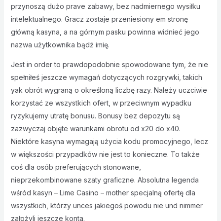
przynoszą dużo prave zabawy, bez nadmiernego wysiłku
intelektualnego. Gracz zostaje przeniesiony em stronę
główną kasyna, a na górnym pasku powinna widnieć jego
nazwa użytkownika bądź imię.
Jest in order to prawdopodobnie spowodowane tym, że nie
spełniłeś jeszcze wymagań dotyczących rozgrywki, takich
yak obrót wygraną o określoną liczbę razy. Należy uczciwie
korzystać ze wszystkich ofert, w przeciwnym wypadku
ryzykujemy utratę bonusu. Bonusy bez depozytu są
zazwyczaj objęte warunkami obrotu od x20 do x40.
Niektóre kasyna wymagają użycia kodu promocyjnego, lecz
w większości przypadków nie jest to konieczne. To także
coś dla osób preferujących stonowane,
nieprzekombinowane szaty graficzne. Absolutna legenda
wśród kasyn – Lime Casino – mother specjalną ofertę dla
wszystkich, którzy unces jakiegoś powodu nie und nimmer
założyli jeszcze konta.