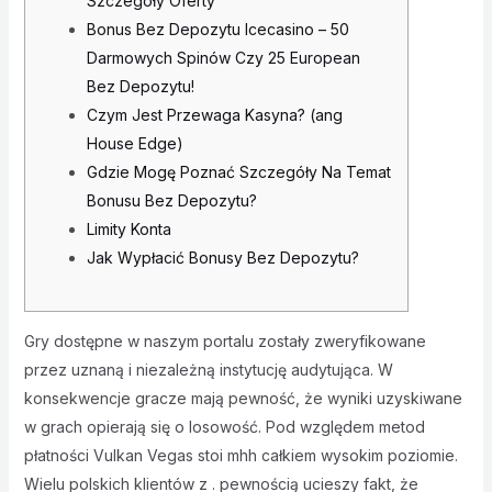
Szczegóły Oferty
Bonus Bez Depozytu Icecasino – 50
Darmowych Spinów Czy 25 European
Bez Depozytu!
Czym Jest Przewaga Kasyna? (ang
House Edge)
Gdzie Mogę Poznać Szczegóły Na Temat
Bonusu Bez Depozytu?
Limity Konta
Jak Wypłacić Bonusy Bez Depozytu?
Gry dostępne w naszym portalu zostały zweryfikowane
przez uznaną i niezależną instytucję audytująca. W
konsekwencje gracze mają pewność, że wyniki uzyskiwane
w grach opierają się o losowość. Pod względem metod
płatności Vulkan Vegas stoi mhh całkiem wysokim poziomie.
Wielu polskich klientów z . pewnością ucieszy fakt, że