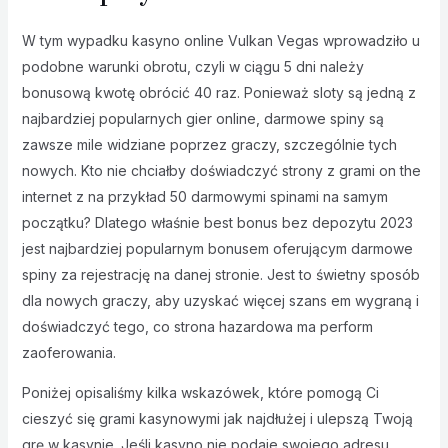
W tym wypadku kasyno online Vulkan Vegas wprowadziło u
podobne warunki obrotu, czyli w ciągu 5 dni należy
bonusową kwotę obrócić 40 raz. Ponieważ sloty są jedną z
najbardziej popularnych gier online, darmowe spiny są
zawsze mile widziane poprzez graczy, szczególnie tych
nowych. Kto nie chciałby doświadczyć strony z grami on the
internet z na przykład 50 darmowymi spinami na samym
początku? Dlatego właśnie best bonus bez depozytu 2023
jest najbardziej popularnym bonusem oferującym darmowe
spiny za rejestrację na danej stronie. Jest to świetny sposób
dla nowych graczy, aby uzyskać więcej szans em wygraną i
doświadczyć tego, co strona hazardowa ma perform
zaoferowania.
Poniżej opisaliśmy kilka wskazówek, które pomogą Ci
cieszyć się grami kasynowymi jak najdłużej i ulepszą Twoją
grę w kasynie. Jeśli kasyno nie podaje swojego adresu,