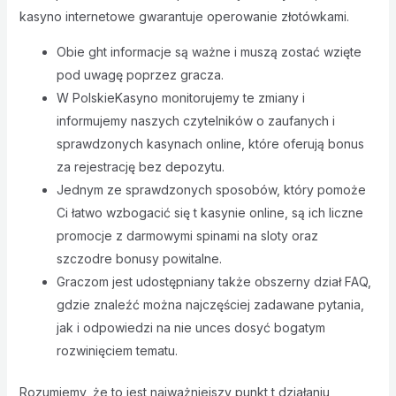
kasyno internetowe gwarantuje operowanie złotówkami.
Obie ght informacje są ważne i muszą zostać wzięte
pod uwagę poprzez gracza.
W PolskieKasyno monitorujemy te zmiany i
informujemy naszych czytelników o zaufanych i
sprawdzonych kasynach online, które oferują bonus
za rejestrację bez depozytu.
Jednym ze sprawdzonych sposobów, który pomoże
Ci łatwo wzbogacić się t kasynie online, są ich liczne
promocje z darmowymi spinami na sloty oraz
szczodre bonusy powitalne.
Graczom jest udostępniany także obszerny dział FAQ,
gdzie znaleźć można najczęściej zadawane pytania,
jak i odpowiedzi na nie unces dosyć bogatym
rozwinięciem tematu.
Rozumiemy, że to jest najważniejszy punkt t działaniu