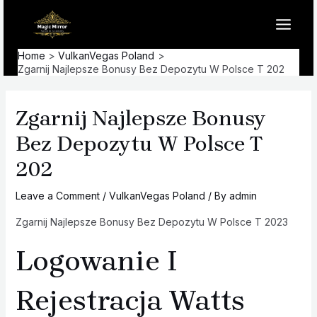
Skip
Post
MAI
to
navigation
MEN
content
Home
VulkanVegas Poland
Zgarnij Najlepsze Bonusy Bez Depozytu W Polsce T 202
Zgarnij Najlepsze Bonusy
Bez Depozytu W Polsce T
202
Leave a Comment
/
VulkanVegas Poland
/ By
admin
Zgarnij Najlepsze Bonusy Bez Depozytu W Polsce T 2023
Logowanie I
Rejestracja Watts