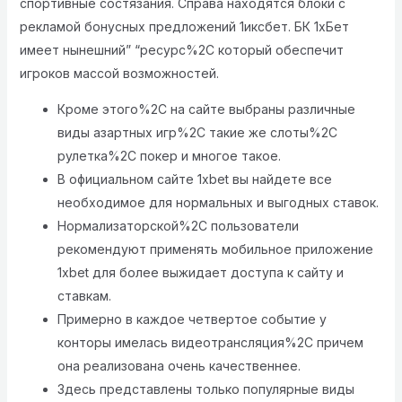
спортивные состязания. Справа находятся блоки с
рекламой бонусных предложений 1иксбет. БК 1хБет
имеет нынешний” “ресурс%2C который обеспечит
игроков массой возможностей.
Кроме этого%2C на сайте выбраны различные
виды азартных игр%2C такие же слоты%2C
рулетка%2C покер и многое такое.
В официальном сайте 1xbet вы найдете все
необходимое для нормальных и выгодных ставок.
Нормализаторской%2C пользователи
рекомендуют применять мобильное приложение
1xbet для более выжидает доступа к сайту и
ставкам.
Примерно в каждое четвертое событие у
конторы имелась видеотрансляция%2C причем
она реализована очень качественнее.
Здесь представлены только популярные виды