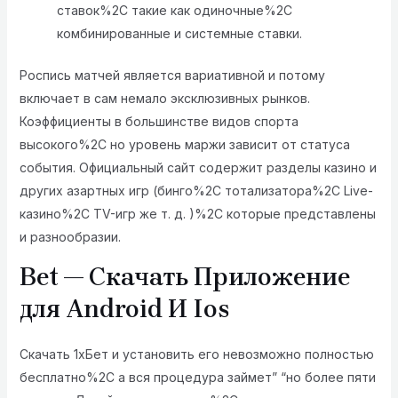
ставок%2C такие как одиночные%2C
комбинированные и системные ставки.
Роспись матчей является вариативной и потому
включает в сам немало эксклюзивных рынков.
Коэффициенты в большинстве видов спорта
высокого%2C но уровень маржи зависит от статуса
события. Официальный сайт содержит разделы казино и
других азартных игр (бинго%2C тотализатора%2C Live-
казино%2C TV-игр же т. д. )%2C которые представлены
и разнообразии.
Bet — Скачать Приложение
для Android И Іos
Скачать 1хБет и установить его невозможно полностью
бесплатно%2C а вся процедура займет” “но более пяти