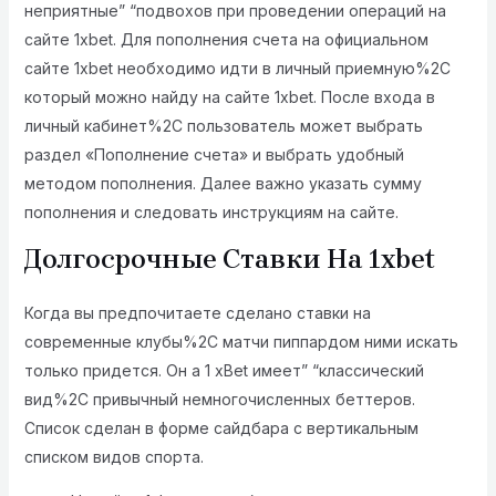
неприятные” “подвохов при проведении операций на
сайте 1xbet. Для пополнения счета на официальном
сайте 1xbet необходимо идти в личный приемную%2C
который можно найду на сайте 1xbet. После входа в
личный кабинет%2C пользователь может выбрать
раздел «Пополнение счета» и выбрать удобный
методом пополнения. Далее важно указать сумму
пополнения и следовать инструкциям на сайте.
Долгосрочные Ставки На 1xbet
Когда вы предпочитаете сделано ставки на
современные клубы%2C матчи пиппардом ними искать
только придется. Он а 1 xBet имеет” “классический
вид%2C привычный немногочисленных беттеров.
Список сделан в форме сайдбара с вертикальным
списком видов спорта.