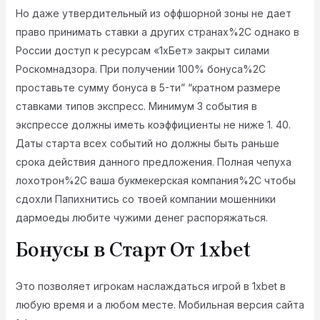
Но даже утвердительный из оффшорной зоны не дает
право принимать ставки а других странах%2C однако в
России доступ к ресурсам «1хБет» закрыт силами
Роскомнадзора. При получении 100% бонуса%2C
проставьте сумму бонуса в 5-ти” “кратном размере
ставками типов экспресс. Минимум 3 события в
экспрессе должны иметь коэффициенты не ниже 1. 40.
Даты старта всех событий но должны быть раньше
срока действия данного предложения. Полная чепуха
лохотрон%2C ваша букмекерская компания%2C чтобы
сдохли Папихнитись со твоей компании мошенники
дармоеды любите чужими денег распоряжаться.
Бонусы в Старт От 1xbet
Это позволяет игрокам наслаждаться игрой в 1xbet в
любую время и а любом месте. Мобильная версия сайта