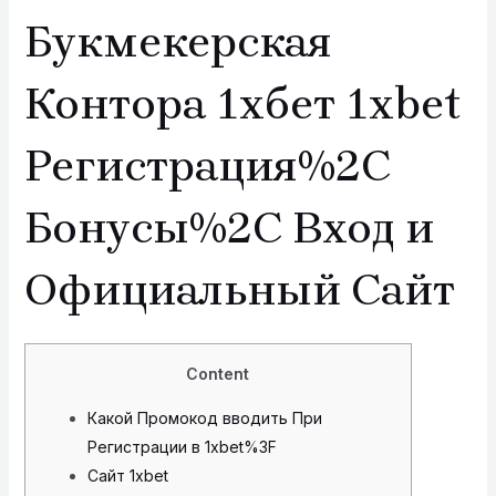
Букмекерская
Контора 1хбет 1xbet
Регистрация%2C
Бонусы%2C Вход и
Официальный Сайт
Content
Какой Промокод вводить При
Регистрации в 1xbet%3F
Сайт 1xbet