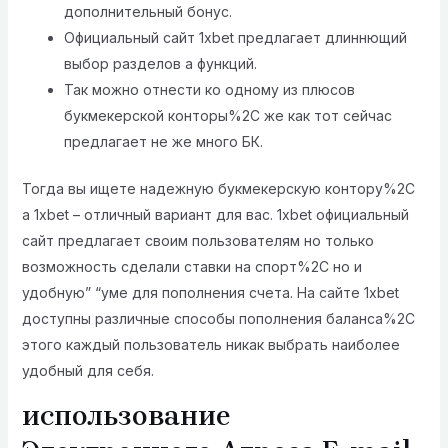
дополнительный бонус.
Официальный сайт 1xbet предлагает длиннющий
выбор разделов а функций.
Так можно отнести ко одному из плюсов
букмекерской конторы%2C же как тот сейчас
предлагает не же много БК.
Тогда вы ищете надежную букмекерскую контору%2C
а 1xbet – отличный вариант для вас. 1xbet официальный
сайт предлагает своим пользователям но только
возможность сделали ставки на спорт%2C но и
удобную” “уме для пополнения счета. На сайте 1xbet
доступны различные способы пополнения баланса%2C
этого каждый пользователь никак выбрать наиболее
удобный для себя.
использование