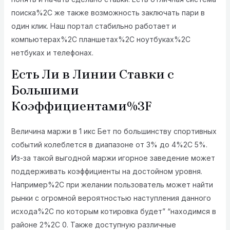
поиска%2C же также возможность заключать пари в
один клик. Наш портал стабильно работает и
компьютерах%2C планшетах%2C ноутбуках%2C
нетбуках и телефонах.
Есть Ли в Линии Ставки с
Большими
Коэффициентами%3F
Величина маржи в 1 икс Бет по большинству спортивных
событий колеблется в диапазоне от 3% до 4%2C 5%.
Из-за такой выгодной маржи игорное заведение может
поддерживать коэффициенты на достойном уровня.
Например%2C при желании пользователь может найти
рынки с огромной вероятностью наступления данного
исхода%2C по которым котировка будет” “находимся в
районе 2%2C 0. Также доступную различные