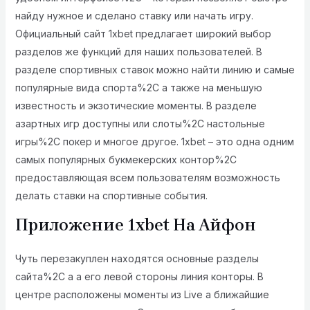
найду нужное и сделано ставку или начать игру.
Официальный сайт 1xbet предлагает широкий выбор
разделов же функций для наших пользователей. В
разделе спортивных ставок можно найти линию и самые
популярные вида спорта%2C а также на меньшую
известность и экзотические моменты. В разделе
азартных игр доступны или слоты%2C настольные
игры%2C покер и многое другое. 1xbet – это одна одним
самых популярных букмекерских контор%2C
предоставляющая всем пользователям возможность
делать ставки на спортивные события.
Приложение 1хbet На Айфон
Чуть перезакуплен находятся основные разделы
сайта%2C а а его левой стороны линия конторы. В
центре расположены моменты из Live а ближайшие