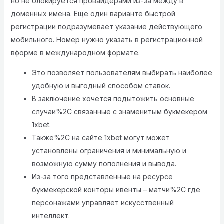
но не блокируется провайдерами из-за между в
доменных имена. Еще один варианте быстрой
регистрации подразумевает указание действующего
мобильного. Номер нужно указать в регистрационной
вформе в международном формате.
Это позволяет пользователям выбирать наиболее
удобную и выгодный способом ставок.
В заключение хочется подытожить основные
случаи%2C связанные с знаменитым букмекером
1xbet.
Также%2C на сайте 1xbet могут может
установлены ограничения и минимальную и
возможную сумму пополнения и вывода.
Из-за того представленные на ресурсе
букмекерской конторы ивенты – матчи%2C где
персонажами управляет искусственный
интеллект.