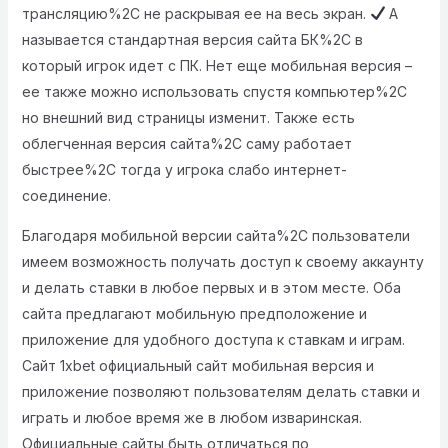
трансляцию%2C не раскрывая ее на весь экран.
А
называется стандартная версия сайта БК%2C в
который игрок идет с ПК. Нет еще мобильная версия –
ее также можно использовать спустя компьютер%2C
но внешний вид страницы изменит. Также есть
облегченная версия сайта%2C саму работает
быстрее%2C тогда у игрока слабо интернет-
соединение.
Благодаря мобильной версии сайта%2C пользователи
имеем возможность получать доступ к своему аккаунту
и делать ставки в любое первых и в этом месте. Оба
сайта предлагают мобильную предположение и
приложение для удобного доступа к ставкам и играм.
Сайт 1xbet официальный сайт мобильная версия и
приложение позволяют пользователям делать ставки и
играть и любое время же в любом изваринская.
Официальные сайты быть отличаться по