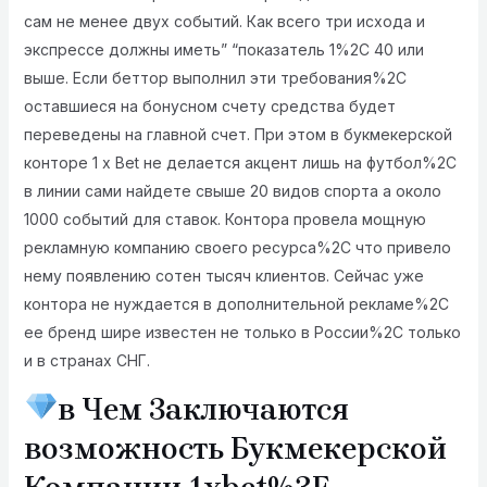
сам не менее двух событий. Как всего три исхода и
экспрессе должны иметь” “показатель 1%2C 40 или
выше. Если беттор выполнил эти требования%2C
оставшиеся на бонусном счету средства будет
переведены на главной счет. При этом в букмекерской
конторе 1 x Bet не делается акцент лишь на футбол%2C
в линии сами найдете свыше 20 видов спорта а около
1000 событий для ставок. Контора провела мощную
рекламную компанию своего ресурса%2C что привело
нему появлению сотен тысяч клиентов. Сейчас уже
контора не нуждается в дополнительной рекламе%2C
ее бренд шире известен не только в России%2C только
и в странах СНГ.
в Чем Заключаются
возможность Букмекерской