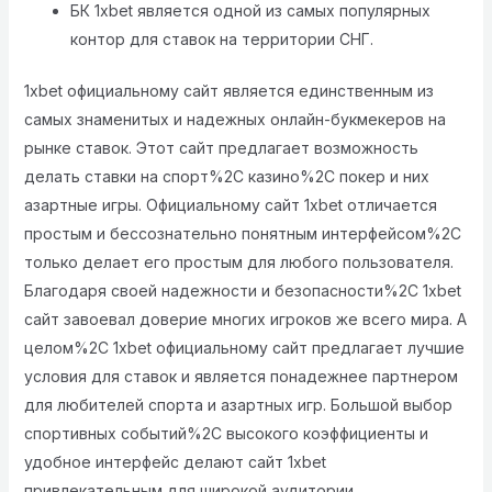
БК 1xbet является одной из самых популярных
контор для ставок на территории СНГ.
1xbet официальному сайт является единственным из
самых знаменитых и надежных онлайн-букмекеров на
рынке ставок. Этот сайт предлагает возможность
делать ставки на спорт%2C казино%2C покер и них
азартные игры. Официальному сайт 1xbet отличается
простым и бессознательно понятным интерфейсом%2C
только делает его простым для любого пользователя.
Благодаря своей надежности и безопасности%2C 1xbet
сайт завоевал доверие многих игроков же всего мира. А
целом%2C 1xbet официальному сайт предлагает лучшие
условия для ставок и является понадежнее партнером
для любителей спорта и азартных игр. Большой выбор
спортивных событий%2C высокого коэффициенты и
удобное интерфейс делают сайт 1xbet
привлекательным для широкой аудитории.