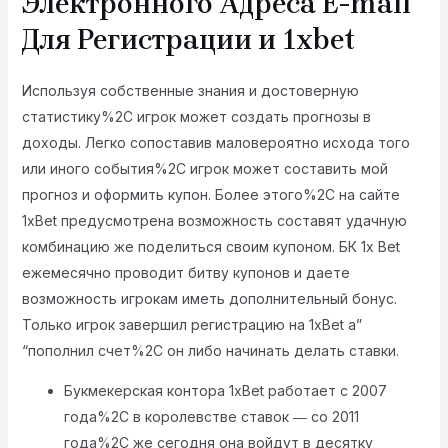
Электронного Адреса E-mail
Для Регистрации и 1xbet
Используя собственные знания и достоверную
статистику%2C игрок может создать прогнозы в
доходы. Легко сопоставив маловероятно исхода того
или иного события%2C игрок может составить мой
прогноз и оформить купон. Более этого%2C на сайте
1xBet предусмотрена возможность составят удачную
комбинацию же поделиться своим купоном. БК 1x Bet
ежемесячно проводит битву купонов и даете
возможность игрокам иметь дополнительный бонус.
Только игрок завершил регистрацию на 1xBet а”
“пополнил счет%2C он либо начинать делать ставки.
Букмекерская контора 1xBet работает с 2007
года%2C в королевстве ставок ― со 2011
года%2C же сегодня она войдут в десятку